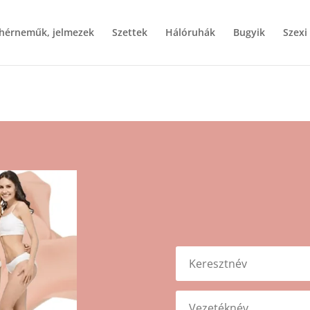
ehérneműk, jelmezek
Szettek
Hálóruhák
Bugyik
Szexi