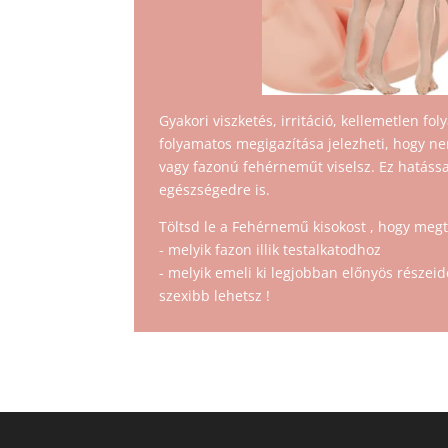
Gyakori viszketés, irritáció, kellemetlen f
folyamatos megigazítása jelezheti, hogy 
vagy fazonú fehérneműt viselsz. Ez hatáss
egészségedre is.
Töltsd le a Fehérnemű kisokost , hogy meg
- melyik fazon illik testalkatodhoz
- melyik emeli ki legjobban előnyös részei
szexibb lehetsz !