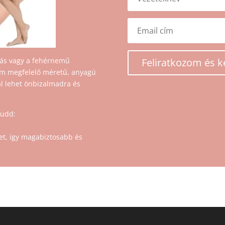
olyás vagy a fehérnemű
Feliratkozom és 
nem megfelelő méretű, anyagú
al lehet önbizalmadra és
tudd:
det, így magabiztosabb és