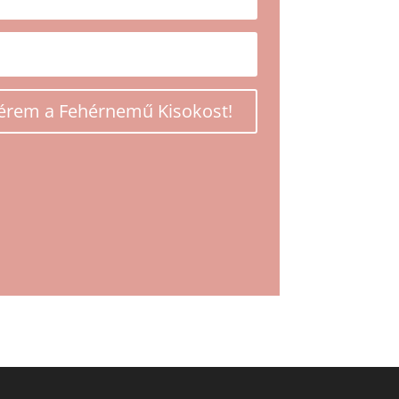
kérem a Fehérnemű Kisokost!