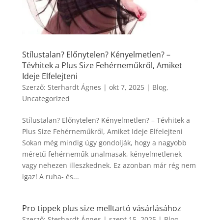
Stílustalan? Előnytelen? Kényelmetlen? –
Tévhitek a Plus Size Fehérneműkről, Amiket
Ideje Elfelejteni
Szerző:
Sterhardt Ágnes
|
okt 7, 2025
|
Blog
,
Uncategorized
Stílustalan? Előnytelen? Kényelmetlen? – Tévhitek a
Plus Size Fehérneműkről, Amiket Ideje Elfelejteni
Sokan még mindig úgy gondolják, hogy a nagyobb
méretű fehérneműk unalmasak, kényelmetlenek
vagy nehezen illeszkednek. Ez azonban már rég nem
igaz! A ruha- és...
Pro tippek plus size melltartó vásárlásához
Szerző:
Sterhardt Ágnes
|
szept 15, 2025
|
Blog
,