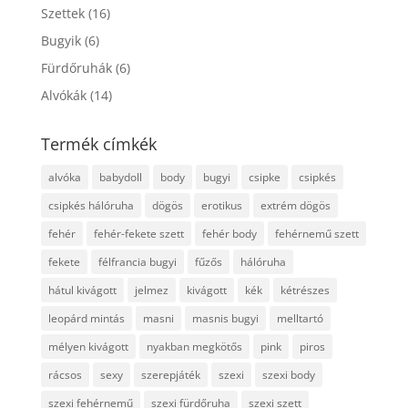
Szettek
(16)
Bugyik
(6)
Fürdőruhák
(6)
Alvókák
(14)
Termék címkék
alvóka
babydoll
body
bugyi
csipke
csipkés
csipkés hálóruha
dögös
erotikus
extrém dögös
fehér
fehér-fekete szett
fehér body
fehérnemű szett
fekete
félfrancia bugyi
fűzős
hálóruha
hátul kivágott
jelmez
kivágott
kék
kétrészes
leopárd mintás
masni
masnis bugyi
melltartó
mélyen kivágott
nyakban megkötős
pink
piros
rácsos
sexy
szerepjáték
szexi
szexi body
szexi fehérnemű
szexi fürdőruha
szexi szett