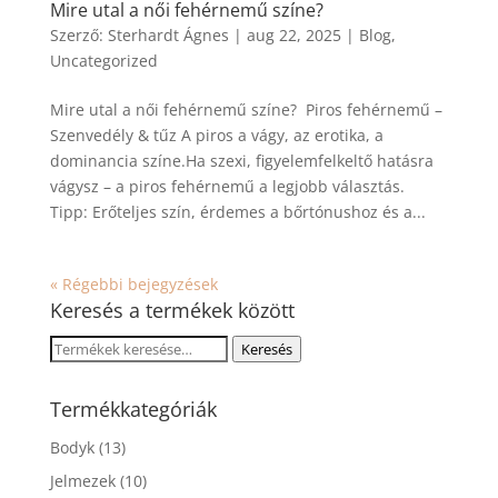
Mire utal a női fehérnemű színe?
Szerző:
Sterhardt Ágnes
|
aug 22, 2025
|
Blog
,
Uncategorized
Mire utal a női fehérnemű színe? Piros fehérnemű –
Szenvedély & tűz A piros a vágy, az erotika, a
dominancia színe.Ha szexi, figyelemfelkeltő hatásra
vágysz – a piros fehérnemű a legjobb választás.
Tipp: Erőteljes szín, érdemes a bőrtónushoz és a...
« Régebbi bejegyzések
Keresés a termékek között
Keresés
Keresés
a
következőre:
Termékkategóriák
Bodyk
(13)
Jelmezek
(10)