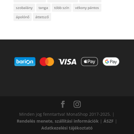
szobalány
tanga
több szín
vékony pántos
ápolónő
áttetsző
Minden jog fenntartva! MonaShop 2017-2025. |
Rendelés menete, szállítási információk
|
ÁSZF
|
Adatkezelési tájékoztató