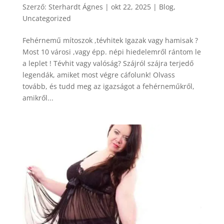
Szerző:
Sterhardt Ágnes
|
okt 22, 2025
|
Blog
,
Uncategorized
Fehérnemű mítoszok ,tévhitek Igazak vagy hamisak ?
Most 10 városi ,vagy épp. népi hiedelemről rántom le
a leplet ! Tévhit vagy valóság? Szájról szájra terjedő
legendák, amiket most végre cáfolunk! Olvass
tovább, és tudd meg az igazságot a fehérneműkről,
amikről...