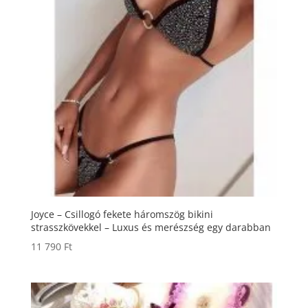
Joyce – Csillogó fekete háromszög bikini
strasszkövekkel – Luxus és merészség egy darabban
11 790
Ft