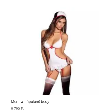
Monica – ápolónő body
9 790
Ft