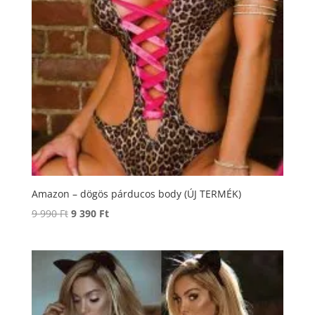
Amazon – dögös párducos body (ÚJ TERMÉK)
Original
Current
9 990
Ft
9 390
Ft
price
price
was:
is:
9
9
990 Ft.
390 Ft.