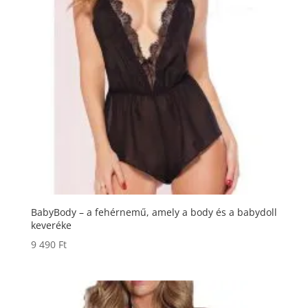
BabyBody – a fehérnemű, amely a body és a babydoll
keveréke
9 490
Ft