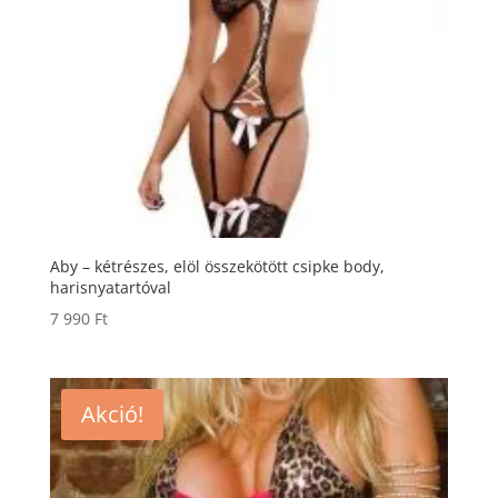
Aby – kétrészes, elöl összekötött csipke body,
harisnyatartóval
7 990
Ft
Akció!