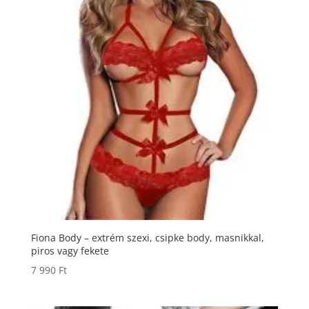
Fiona Body – extrém szexi, csipke body, masnikkal,
piros vagy fekete
7 990
Ft