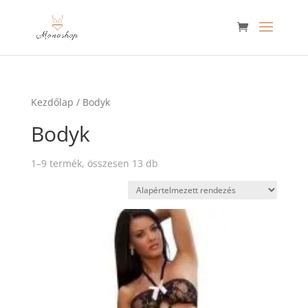
Kezdőlap
/ Bodyk
Bodyk
1–9 termék, összesen 13 db