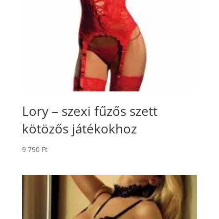
Lory – szexi fűzős szett
kötözős játékokhoz
9 790
Ft