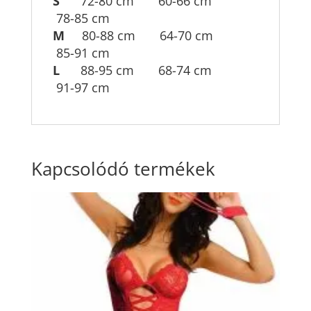
S
72-80 cm 60-66 cm
78-85 cm
M
80-88 cm 64-70 cm
85-91 cm
L
88-95 cm 68-74 cm
91-97 cm
Kapcsolódó termékek