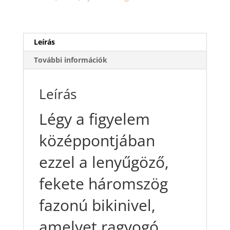
–
Luxus
és
merészség
Leírás
egy
További információk
darabban
mennyiség
Leírás
Légy a figyelem
középpontjában
ezzel a lenyűgöző,
fekete háromszög
fazonú bikinivel,
amelyet ragyogó