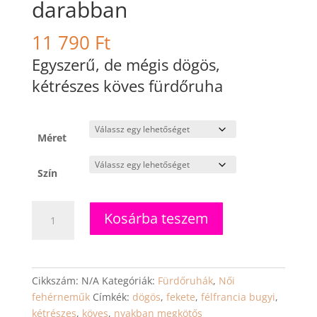
darabban
11 790
Ft
Egyszerű, de mégis dögös,
kétrészes köves fürdőruha
Méret
Szín
Joyce
Kosárba teszem
-
Csillogó
fekete
háromszög
Cikkszám:
N/A
Kategóriák:
Fürdőruhák
,
Női
bikini
fehérneműk
Címkék:
dögös
,
fekete
,
félfrancia bugyi
,
strasszkövekkel
kétrészes
,
köves
,
nyakban megkötős