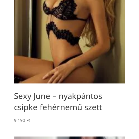
Sexy June – nyakpántos
csipke fehérnemű szett
9 190
Ft