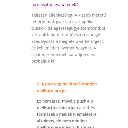
formásabb lesz a fenék?
Teljesen ellenkezőleg! A kisebb méretű
fehérneműk gyakran csak optikai
trükkök, de egészségügyi szempontból
károsak lehetnek. A túl szoros bugyi
akadályozza a megfelelő vérkeringést,
és kellemetlen nyomot hagyhat. A
saját méretünknél maradjunk, és
próbáljuk ki
R
5. A push-up melltartó minden
mellformára jó.
Ez nem igaz, mivel a push-up
melltartó elsősorban a telt és
formásabb mellek kiemelésére
alkalmas, de nem minden
mellformára ideális. Bizonyos