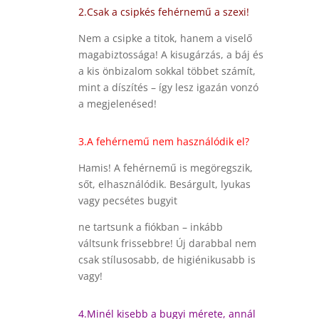
2.Csak a csipkés fehérnemű a szexi!
Nem a csipke a titok, hanem a viselő
magabiztossága! A kisugárzás, a báj és
a kis önbizalom sokkal többet számít,
mint a díszítés – így lesz igazán vonzó
a megjelenésed!
3.A fehérnemű nem használódik el?
Hamis! A fehérnemű is megöregszik,
sőt, elhasználódik. Besárgult, lyukas
vagy pecsétes bugyit
ne tartsunk a fiókban – inkább
váltsunk frissebbre! Új darabbal nem
csak stílusosabb, de higiénikusabb is
vagy!
4.Minél kisebb a bugyi mérete, annál