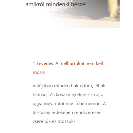
amikről mindenki beszél
1.Tévedés: A melltartókat nem kell
mosni!
Valójában minden baktérium, elhalt
hámsejt és kosz megtelepszik rajta –
ugyanúgy, mint más fehérneműn. A
tisztaság érdekében rendszeresen
cseréljük és mossuk!