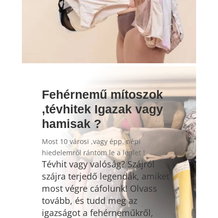
Fehérnemű mítoszok
,tévhitek Igazak vagy
hamisak ?
Most 10 városi ,vagy épp. népi
hiedelemről rántom le a leplet !
Tévhit vagy valóság? Szájról
szájra terjedő legendák, amiket
most végre cáfolunk! Olvass
tovább, és tudd meg az
igazságot a fehérneműkről,