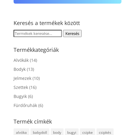
Keresés a termékek között
Keresés
Keresés
a
következőre:
Termékkategóriák
Alvókák
(14)
Bodyk
(13)
Jelmezek
(10)
Szettek
(16)
Bugyik
(6)
Fürdőruhák
(6)
Termék címkék
alvóka
babydoll
body
bugyi
csipke
csipkés