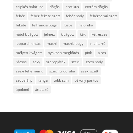
csipkés hálóruha
dögös
erotikus
extrém dögös
fehér
fehér-fekete szett
fehér body
fehérnemű szett
fekete
félfrancia bugyi
fűzős
hálóruha
hátul kivágott
jelmez
kivágott
kék
kétrészes
leopárd mintás
masni
masnis bugyi
melltartó
mélyen kivágott
nyakban megkötős
pink
piros
rácsos
sexy
szerepjáték
szexi
szexi body
szexi fehérnemű
szexi fürdőruha
szexi szett
szobalány
tanga
több szín
vékony pántos
ápolónő
áttetsző