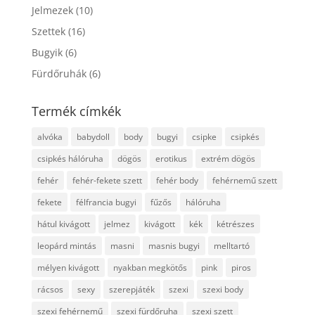
Jelmezek
(10)
Szettek
(16)
Bugyik
(6)
Fürdőruhák
(6)
Termék címkék
alvóka
babydoll
body
bugyi
csipke
csipkés
csipkés hálóruha
dögös
erotikus
extrém dögös
fehér
fehér-fekete szett
fehér body
fehérnemű szett
fekete
félfrancia bugyi
fűzős
hálóruha
hátul kivágott
jelmez
kivágott
kék
kétrészes
leopárd mintás
masni
masnis bugyi
melltartó
mélyen kivágott
nyakban megkötős
pink
piros
rácsos
sexy
szerepjáték
szexi
szexi body
szexi fehérnemű
szexi fürdőruha
szexi szett