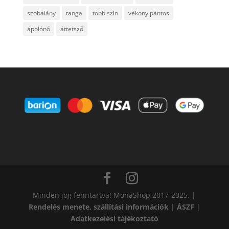
szobalány
tanga
több szín
vékony pántos
ápolónő
áttetsző
Minden jog fenntartva! MonaShop 2017-2025. |
Rendelés menete, szállítási információk
|
ÁSZF
|
Adatkezelési tájékoztató