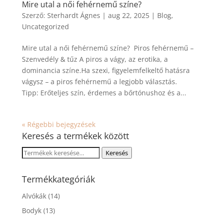
Mire utal a női fehérnemű színe?
Szerző:
Sterhardt Ágnes
|
aug 22, 2025
|
Blog
,
Uncategorized
Mire utal a női fehérnemű színe? Piros fehérnemű –
Szenvedély & tűz A piros a vágy, az erotika, a
dominancia színe.Ha szexi, figyelemfelkeltő hatásra
vágysz – a piros fehérnemű a legjobb választás.
Tipp: Erőteljes szín, érdemes a bőrtónushoz és a...
« Régebbi bejegyzések
Keresés a termékek között
Keresés
Keresés
a
következőre:
Termékkategóriák
Alvókák
(14)
Bodyk
(13)