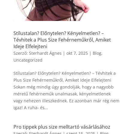
Stílustalan? Előnytelen? Kényelmetlen? –
Tévhitek a Plus Size Fehérneműkről, Amiket
Ideje Elfelejteni
Szerző:
Sterhardt Ágnes
|
okt 7, 2025
|
Blog
,
Uncategorized
Stílustalan? Előnytelen? Kényelmetlen? – Tévhitek a
Plus Size Fehérneműkről, Amiket Ideje Elfelejteni
Sokan még mindig úgy gondolják, hogy a nagyobb
méretű fehérneműk unalmasak, kényelmetlenek
vagy nehezen illeszkednek. Ez azonban már rég nem
igaz! A ruha- és...
Pro tippek plus size melltartó vásárlásához
Szerző:
Sterhardt Ágnes
|
szept 15, 2025
|
Blog
,