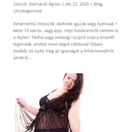
Szerző:
Sterhardt Ágnes
|
okt 22, 2025
|
Blog
,
Uncategorized
Fehérnemű mítoszok ,tévhitek Igazak vagy hamisak ?
Most 10 városi ,vagy épp. népi hiedelemről rántom le
a leplet ! Tévhit vagy valóság? Szájról szájra terjedő
legendák, amiket most végre cáfolunk! Olvass
tovább, és tudd meg az igazságot a fehérneműkről,
amikről...