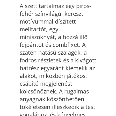
A szett tartalmaz egy piros-
fehér színvilágú, kereszt
motívummal díszített
melltartót, egy
miniszoknyát, a hozzá illő
fejpántot és combfixet. A
szatén hatású szalagok, a
fodros részletek és a kivágott
hátrész egyaránt kiemelik az
alakot, miközben játékos,
csábító megjelenést
kölcsönöznek. A rugalmas
anyagnak köszönhetően
tökéletesen illeszkedik a test
vonalához, és kényelmes