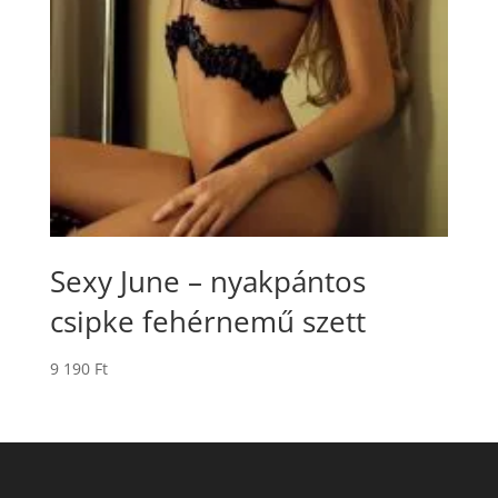
Sexy June – nyakpántos
csipke fehérnemű szett
9 190
Ft