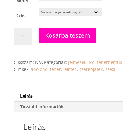
Méret
Szín
Dr
Kosárba teszem
Donna
-
szexi
ápolónő
Cikkszám:
N/A
Kategóriák:
Jelmezek
,
Női fehérneműk
jelmez
Címkék:
ápolónő
,
fehér
,
jelmez
,
szerepjáték
,
szexi
mennyiség
Leírás
További információk
Leírás