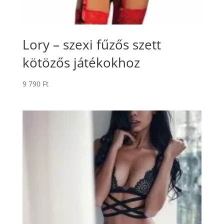
Lory – szexi fűzős szett
kötözős játékokhoz
9 790
Ft