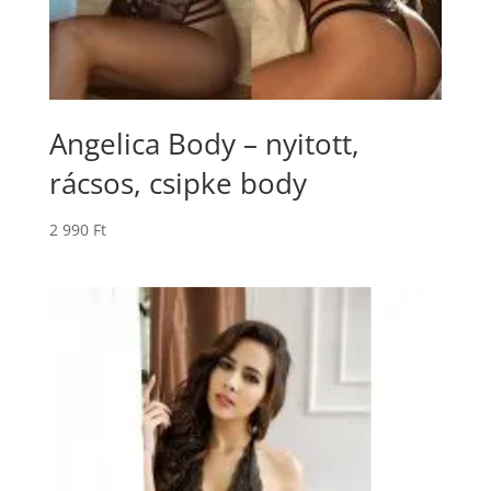
Angelica Body – nyitott,
rácsos, csipke body
2 990
Ft