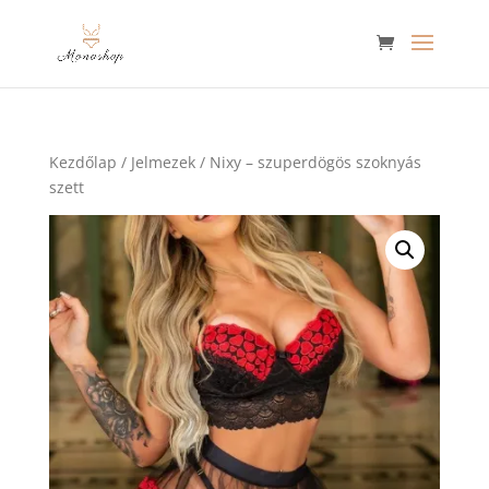
Kezdőlap
/
Jelmezek
/ Nixy – szuperdögös szoknyás
szett