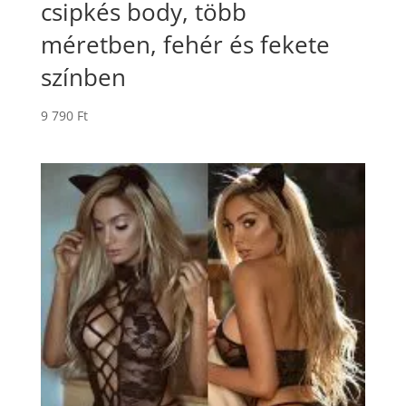
csipkés body, több
méretben, fehér és fekete
színben
9 790
Ft