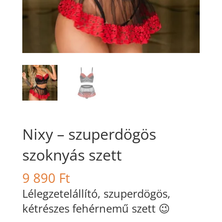
Nixy – szuperdögös
szoknyás szett
9 890
Ft
Lélegzetelállító, szuperdögös,
kétrészes fehérnemű szett 😉