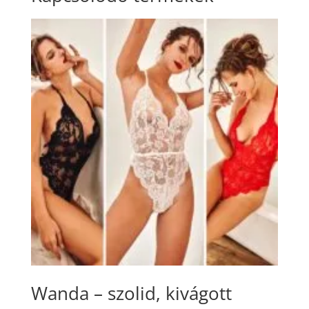
Wanda – szolid, kivágott