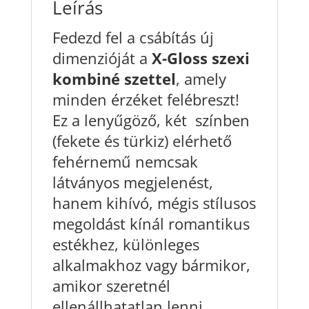
Leírás
Fedezd fel a csábítás új
dimenzióját a
X-Gloss szexi
kombiné szettel
, amely
minden érzéket felébreszt!
Ez a lenyűgöző, két színben
(fekete és türkiz) elérhető
fehérnemű nemcsak
látványos megjelenést,
hanem kihívó, mégis stílusos
megoldást kínál romantikus
estékhez, különleges
alkalmakhoz vagy bármikor,
amikor szeretnél
ellenállhatatlan lenni.