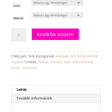
Szín
Méret
X-
Kosárba teszem
Gloss
-
szexi
fehérnemű
Cikkszám:
N/A
Kategóriák:
Alvókák
,
Női fehérneműk
,
szett
Szettek
Címkék:
fekete
,
hosszú
,
kék
,
méretezhető
,
mennyiség
piros
,
strasszos
Leírás
További információk