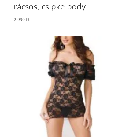
rácsos, csipke body
2 990
Ft