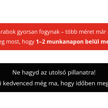
arabok gyorsan fogynak – több méret már e
eg most, hogy
1–2 munkanapon belül m
Ne hagyd az utolsó pillanatra!
ki kedvenced még ma, hogy időben me