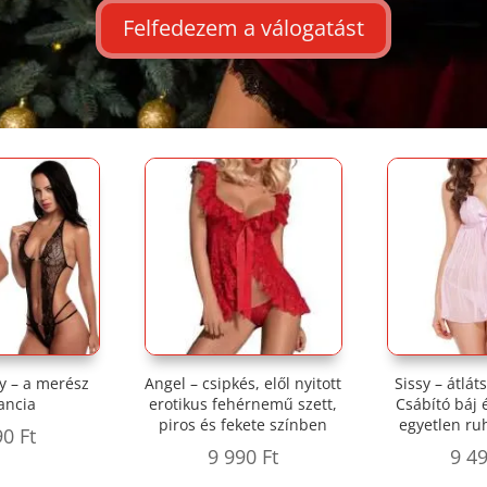
Felfedezem a válogatást
dy – a merész
Angel – csipkés, elől nyitott
Sissy – átlát
ancia
erotikus fehérnemű szett,
Csábító báj 
piros és fekete színben
egyetlen r
90
Ft
9 990
Ft
9 4