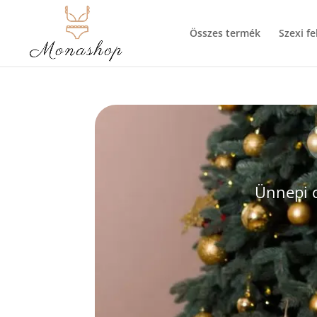
Összes termék
Szexi f
Ünnepi c