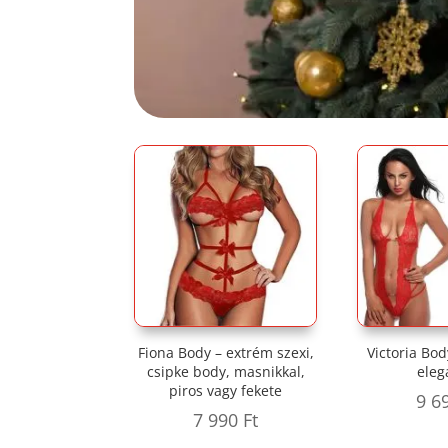
Fiona Body – extrém szexi,
Victoria Bo
csipke body, masnikkal,
eleg
piros vagy fekete
9 6
7 990
Ft