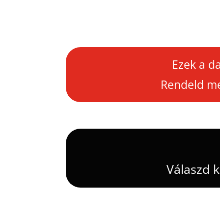
Ezek a d
Rendeld m
Válaszd 