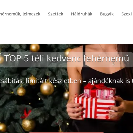
ehérneműk, jelmezek
Szettek
Hálóruhák
Bugyik
Szexi
TOP 5 téli kedvenc fehérnemű
sábítás, limitált készletben – ajándéknak is 