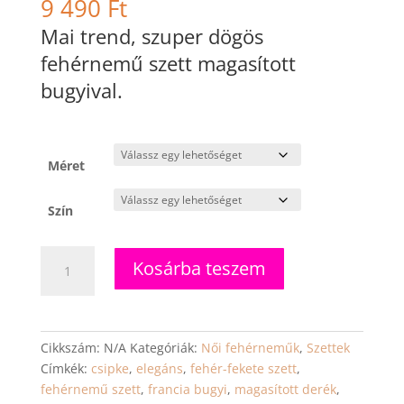
9 490
Ft
Mai trend, szuper dögös
fehérnemű szett magasított
bugyival.
Méret
Szín
Bonnie
Kosárba teszem
-
elegáns
csipke
fehérnemű
Cikkszám:
N/A
Kategóriák:
Női fehérneműk
,
Szettek
szett,
Címkék:
csipke
,
elegáns
,
fehér-fekete szett
,
fekete
fehérnemű szett
,
francia bugyi
,
magasított derék
,
és