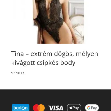
Tina – extrém dögös, mélyen
kivágott csipkés body
9 190
Ft