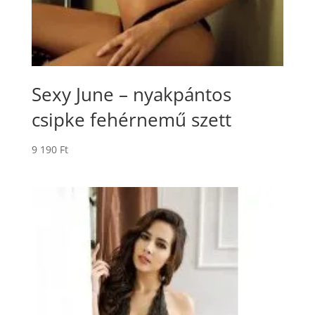
Sexy June – nyakpántos
csipke fehérnemű szett
9 190
Ft