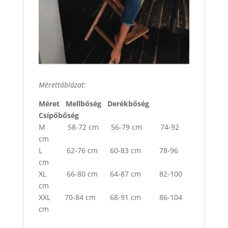
Mérettáblázat:
Méret Mellbőség Derékbőség
Csípőbőség
M 58-72 cm 56-79 cm 74-92
cm
L 62-76 cm 60-83 cm 78-96
cm
XL 66-80 cm 64-87 cm 82-100
cm
XXL 70-84 cm 68-91 cm 86-104
cm