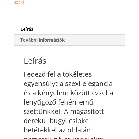
szexi
fehér
színben
mennyiség
Leírás
További információk
Leírás
Fedezd fel a tökéletes
egyensúlyt a szexi elegancia
és a kényelem között ezzel a
lenyűgöző fehérnemű
szettünkkel! A magasított
derekú bugyi csipke
betétekkel az oldalán
nemcsak nőies vonalakat