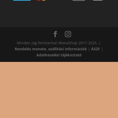
Minden jog fenntartva! MonaShop 2017-2025. |
Rendelés menete, szállítási információk
|
ÁSZF
|
Adatkezelési tájékoztató