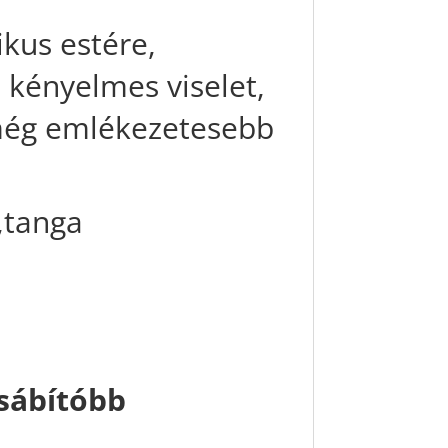
ikus estére,
 kényelmes viselet,
 még emlékezetesebb
,tanga
csábítóbb