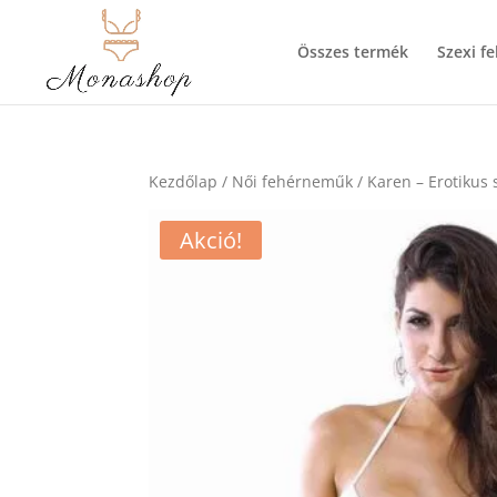
Összes termék
Szexi f
Kezdőlap
/
Női fehérneműk
/ Karen – Erotikus 
Akció!