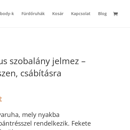
 body-k
Fürdőruhák
Kosár
Kapcsolat
Blog
us szobalány jelmez –
szen, csábításra
l
Current
t
price
is:
yaruha, mely nyakba
9
ántrésszel rendelkezik. Fekete
490 Ft.