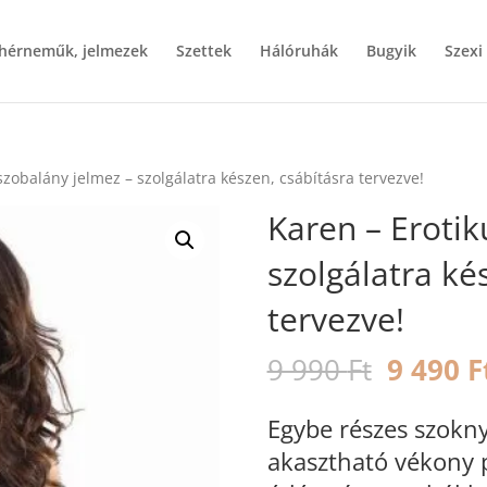
ehérneműk, jelmezek
Szettek
Hálóruhák
Bugyik
Szexi
szobalány jelmez – szolgálatra készen, csábításra tervezve!
Karen – Erotik
szolgálatra ké
tervezve!
Origina
9 990
Ft
9 490
F
price
was:
Egybe részes szokn
9
akasztható vékony p
990 Ft.