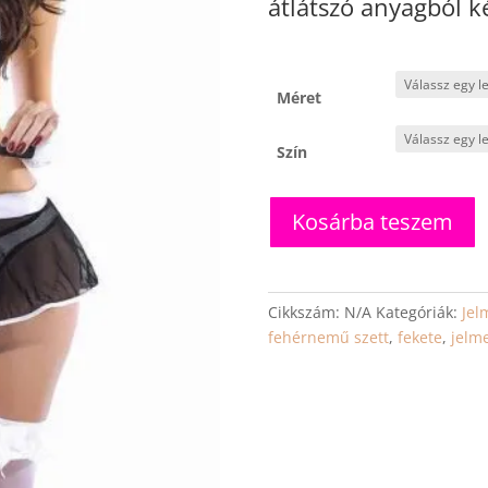
átlátszó anyagból ké
Méret
Szín
Karen
Kosárba teszem
-
Erotikus
szobalány
jelmez
Cikkszám:
N/A
Kategóriák:
Jel
–
fehérnemű szett
,
fekete
,
jelm
szolgálatra
készen,
csábításra
tervezve!
mennyiség