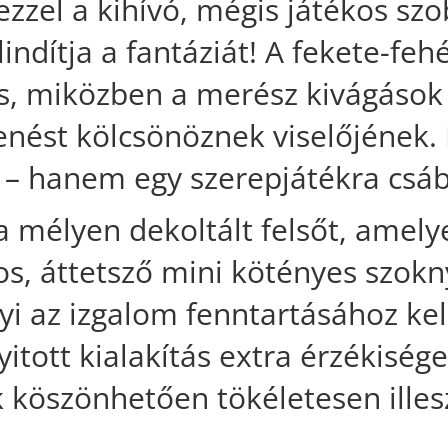
ezzel a kihívó, mégis játékos sz
ndítja a fantáziát! A fekete-fehé
ns, miközben a merész kivágások 
enést kölcsönöznek viselőjének.
– hanem egy szerepjátékra csáb
a mélyen dekoltált felsőt, amely
tékos, áttetsző mini kötényes szo
i az izgalom fenntartásához kell
yitott kialakítás extra érzékiség
 köszönhetően tökéletesen ille