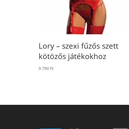
Lory – szexi fűzős szett
kötözős játékokhoz
9 790
Ft