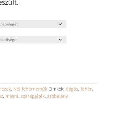
szült.
mezek
,
Női fehérneműk
Címkék:
dögös
,
fehér
,
ez
,
masni
,
szerepjáték
,
szobalány