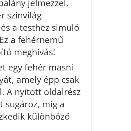
obalány jelmezzel,
r színvilág
és a testhez simuló
 Ez a fehérnemű
ító meghívás!
et egy fehér masni
knyát, amely épp csak
. A nyitott oldalrész
et sugároz, míg a
szkedik különböző