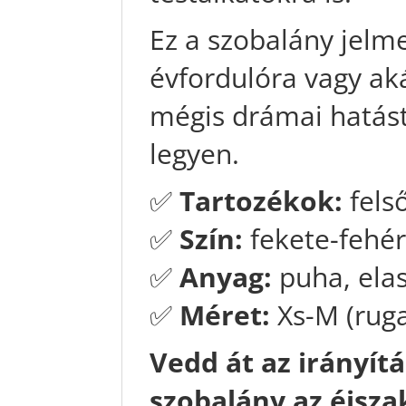
Ez a szobalány jelme
évfordulóra vagy ak
mégis drámai hatást
legyen.
✅
Tartozékok:
fels
✅
Szín:
fekete-fehé
✅
Anyag:
puha, elas
✅
Méret:
Xs-M (rug
Vedd át az irányítá
szobalány az éjsz