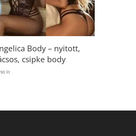
ngelica Body – nyitott,
ácsos, csipke body
990
Ft