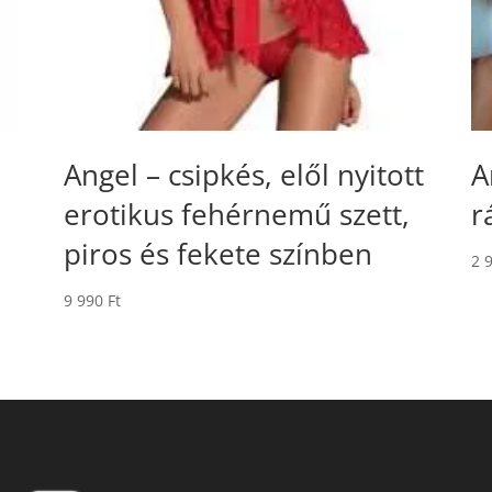
Angel – csipkés, elől nyitott
A
erotikus fehérnemű szett,
r
piros és fekete színben
2 
9 990
Ft