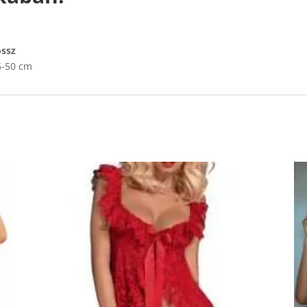
ssz
-50 cm