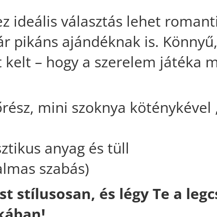
z ideális választás lehet romant
ár pikáns ajándéknak is. Könnyű,
 kelt – hogy a szerelem játéka
őrész, mini szoknya köténykével 
r
ztikus anyag és tüll
almas szabás)
st stílusosan, és légy Te a leg
akában!