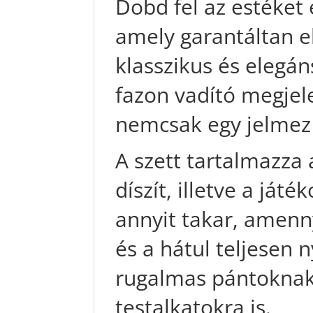
Dobd fel az estéket 
amely garantáltan eli
klasszikus és elegá
fazon vadító megjel
nemcsak egy jelmez 
A szett tartalmazza 
díszít, illetve a já
annyit takar, amenny
és a hátul teljesen n
rugalmas pántoknak
testalkatokra is.