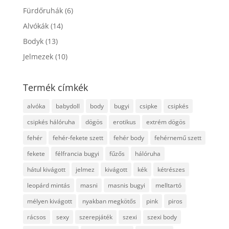
Fürdőruhák
(6)
Alvókák
(14)
Bodyk
(13)
Jelmezek
(10)
Termék címkék
alvóka
babydoll
body
bugyi
csipke
csipkés
csipkés hálóruha
dögös
erotikus
extrém dögös
fehér
fehér-fekete szett
fehér body
fehérnemű szett
fekete
félfrancia bugyi
fűzős
hálóruha
hátul kivágott
jelmez
kivágott
kék
kétrészes
leopárd mintás
masni
masnis bugyi
melltartó
mélyen kivágott
nyakban megkötős
pink
piros
rácsos
sexy
szerepjáték
szexi
szexi body