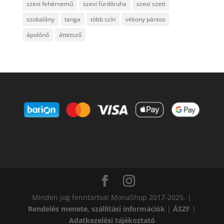
szexi fehérnemű
szexi fürdőruha
szexi szett
szobalány
tanga
több szín
vékony pántos
ápolónő
áttetsző
Minden jog fenntartva! MonaShop 2017-2025. |
Rendelés menete, szállítási információk
|
ÁSZF
|
Adatkezelési tájékoztató