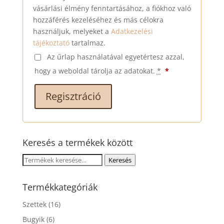
vásárlási élmény fenntartásához, a fiókhoz való
hozzáférés kezeléséhez és más célokra
használjuk, melyeket a
Adatkezelési
tájékoztató
tartalmaz.
Az űrlap használatával egyetértesz azzal,
hogy a weboldal tárolja az adatokat.
*
*
Regisztráció
Keresés a termékek között
Keresés
Keresés
a
következőre:
Termékkategóriák
Szettek
(16)
Bugyik
(6)