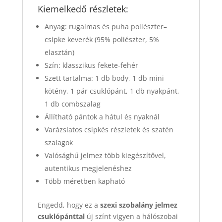
Kiemelkedő részletek:
Anyag: rugalmas és puha poliészter–
csipke keverék (95% poliészter, 5%
elasztán)
Szín: klasszikus fekete-fehér
Szett tartalma: 1 db body, 1 db mini
kötény, 1 pár csuklópánt, 1 db nyakpánt,
1 db combszalag
Állítható pántok a hátul és nyaknál
Varázslatos csipkés részletek és szatén
szalagok
Valósághű jelmez több kiegészítővel,
autentikus megjelenéshez
Több méretben kapható
Engedd, hogy ez a
szexi szobalány jelmez
csuklópánttal
új színt vigyen a hálószobai