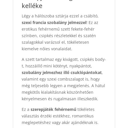
kelléke
Légy a hálószoba sztárja ezzel a csábító,
szexi francia szobalány jelmezzel
! Ez az
erotikus fehérnemű szett fekete-fehér
színben, csipkés részletekkel és szatén
szalagokkal varázsol el, tökéletesen
kiemelve nőies vonalaidat.
A szett tartalmaz egy kivágott, csipkés body-
t, hozzáillő mini kötényt, nyakpántot,
szobalány jelmezhez illő csuklópántokat
,
valamint egy szexi combszalagot is, hogy
még teljesebb legyen a megjelenés. A hátul
megkötős kialakításnak köszönhetően
kényelmesen és rugalmasan illeszkedik.
Ez a
szerepjáték fehérnemű
tökéletes
választás érzéki estékhez, romantikus
meglepetéshez vagy akár ajándéknak is.