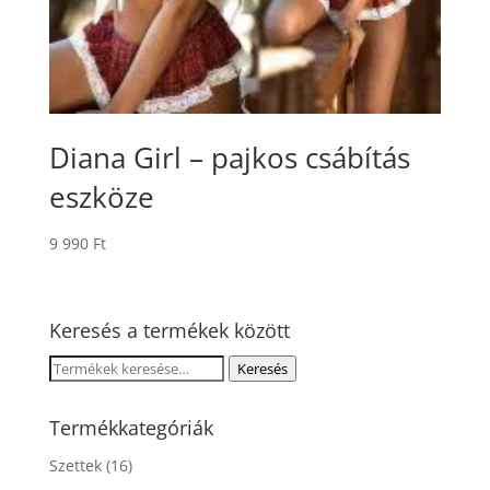
Diana Girl – pajkos csábítás
eszköze
9 990
Ft
Keresés a termékek között
Keresés
Keresés
a
következőre:
Termékkategóriák
Szettek
(16)