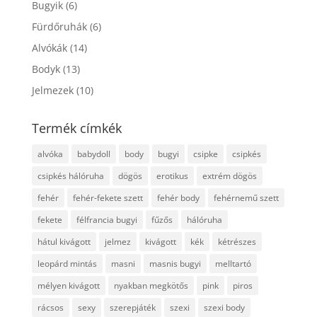
Bugyik
(6)
Fürdőruhák
(6)
Alvókák
(14)
Bodyk
(13)
Jelmezek
(10)
Termék címkék
alvóka
babydoll
body
bugyi
csipke
csipkés
csipkés hálóruha
dögös
erotikus
extrém dögös
fehér
fehér-fekete szett
fehér body
fehérnemű szett
fekete
félfrancia bugyi
fűzős
hálóruha
hátul kivágott
jelmez
kivágott
kék
kétrészes
leopárd mintás
masni
masnis bugyi
melltartó
mélyen kivágott
nyakban megkötős
pink
piros
rácsos
sexy
szerepjáték
szexi
szexi body