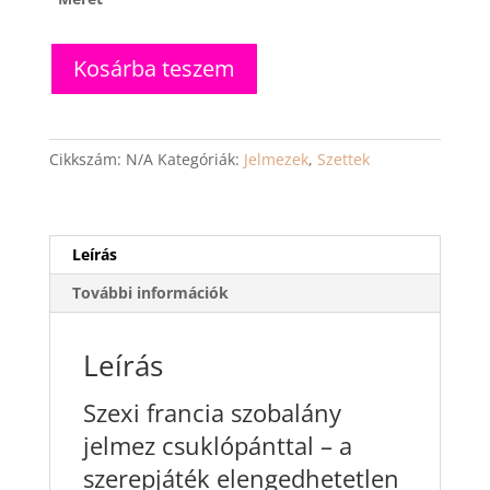
Scarlett
Kosárba teszem
-
szobalány
jelmez
mennyiség
Cikkszám:
N/A
Kategóriák:
Jelmezek
,
Szettek
Leírás
További információk
Leírás
Szexi francia szobalány
jelmez csuklópánttal – a
szerepjáték elengedhetetlen