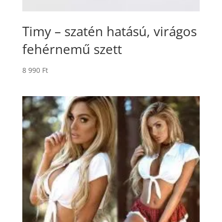
Timy – szatén hatású, virágos
fehérnemű szett
8 990
Ft