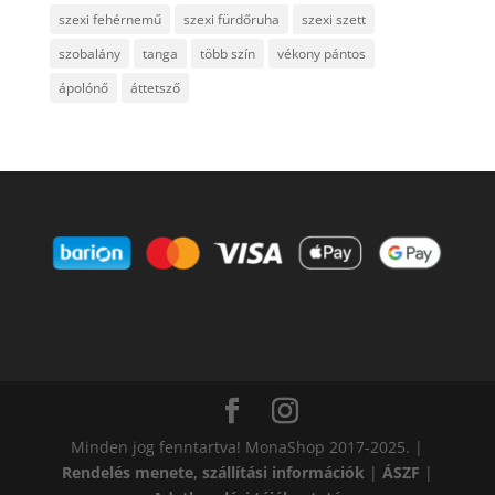
szexi fehérnemű
szexi fürdőruha
szexi szett
szobalány
tanga
több szín
vékony pántos
ápolónő
áttetsző
Minden jog fenntartva! MonaShop 2017-2025. |
Rendelés menete, szállítási információk
|
ÁSZF
|