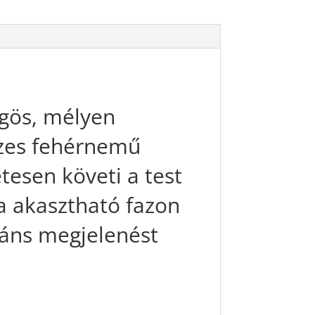
ögös, mélyen
észes fehérnemű
tesen követi a test
a akasztható fazon
gáns megjelenést