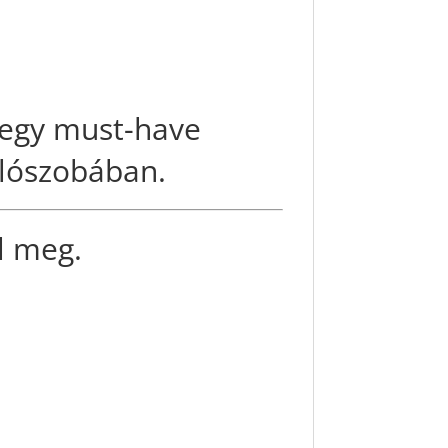
– egy must-have
álószobában.
l meg.