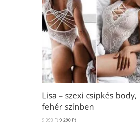
Lisa – szexi csipkés body,
fehér színben
Original
Current
9 990
Ft
9 290
Ft
price
price
was:
is: