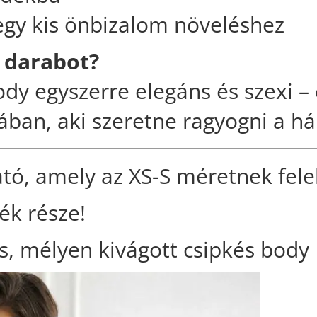
egy kis önbizalom növeléshez
a darabot?
ody egyszerre elegáns és szexi 
ban, aki szeretne ragyogni a h
ó, amely az XS-S méretnek fele
ék része!