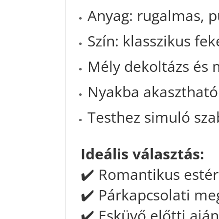
Anyag: rugalmas, pu
Szín: klasszikus fek
Mély dekoltázs és 
Nyakba akasztható 
Testhez simuló sza
Ideális választás:
✔️ Romantikus esté
✔️ Párkapcsolati me
✔️ Esküvő előtti aj