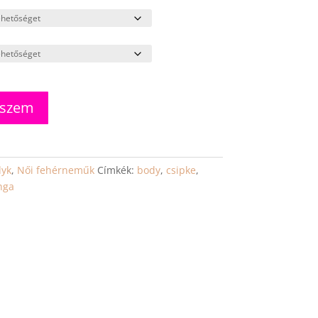
eszem
yk
,
Női fehérneműk
Címkék:
body
,
csipke
,
nga