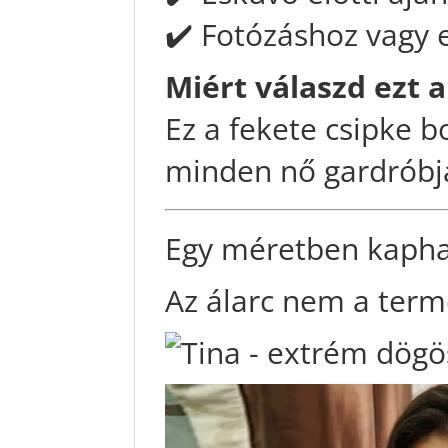
✔️ Fotózáshoz vagy 
Miért válaszd ezt 
Ez a fekete csipke b
minden nő gardróbjá
Egy méretben kaphat
Az álarc nem a term