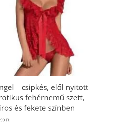
ngel – csipkés, elől nyitott
rotikus fehérnemű szett,
iros és fekete színben
990
Ft