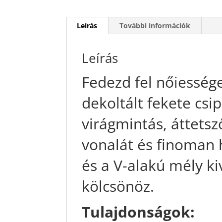
Leírás
További információk
Leírás
Fedezd fel nőiesség
dekoltált fekete csi
virágmintás, áttetsz
vonalát és finoman 
és a V-alakú mély k
kölcsönöz.
Tulajdonságok: