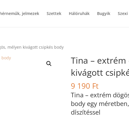
ehérneműk, jelmezek
Szettek
Hálóruhák
Bugyik
Szexi
gös, mélyen kivágott csipkés body
Tina – extrém
kivágott csipk
9 190
Ft
Tina – extrém dögös
body egy méretben,
díszítéssel