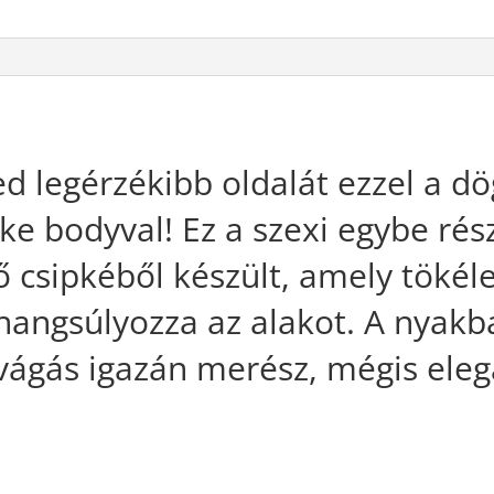
ed legérzékibb oldalát ezzel a d
pke bodyval! Ez a szexi egybe r
ő csipkéből készült, amely tökéle
hangsúlyozza az alakot. A nyakb
ivágás igazán merész, mégis ele