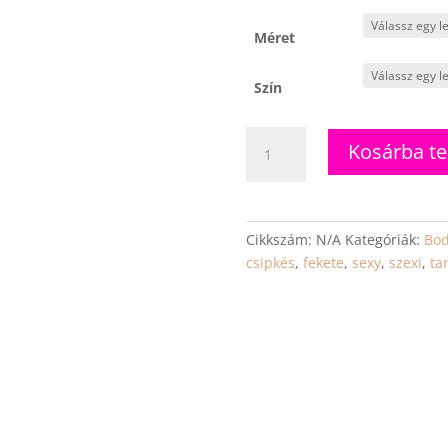
Méret
Szín
Tina
Kosárba t
-
extrém
dögös,
mélyen
Cikkszám:
N/A
Kategóriák:
Bod
kivágott
csipkés
,
fekete
,
sexy
,
szexi
,
ta
csipkés
body
mennyiség