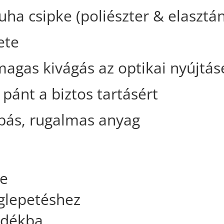
ha csipke (poliészter & elasztá
ete
magas kivágás az optikai nyújtás
pánt a biztos tartásért
bás, rugalmas anyag
re
glepetéshez
ándékba