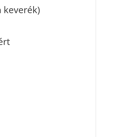
n keverék)
ért