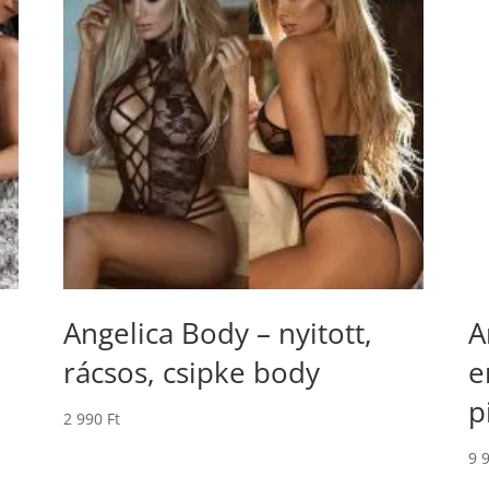
Angelica Body – nyitott,
A
rácsos, csipke body
e
p
2 990
Ft
9 