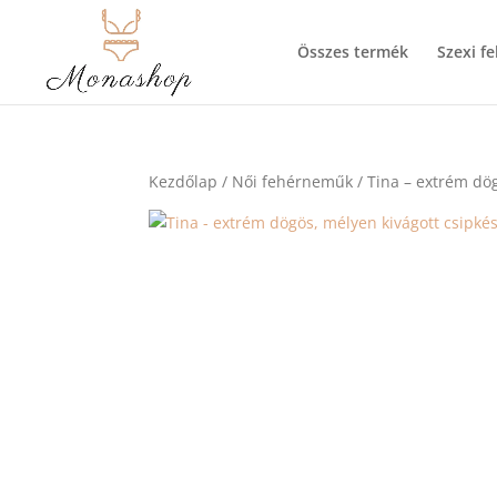
Összes termék
Szexi f
Kezdőlap
/
Női fehérneműk
/ Tina – extrém dö