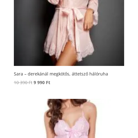
Sara – derekánál megkötős, áttetsző hálóruha
Original
Current
10 390
Ft
9 990
Ft
price
price
was:
is:
10
9
390 Ft.
990 Ft.