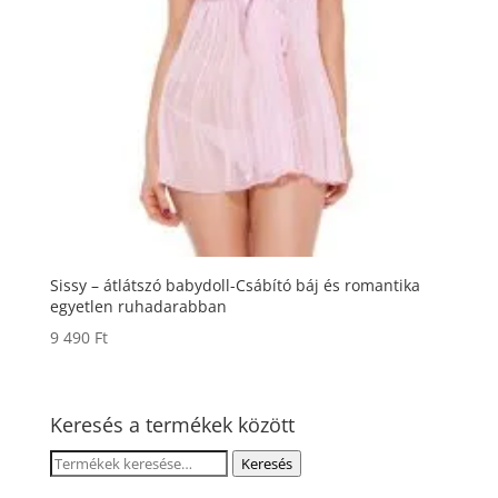
Sissy – átlátszó babydoll-Csábító báj és romantika
egyetlen ruhadarabban
9 490
Ft
Keresés a termékek között
Keresés
Keresés
a