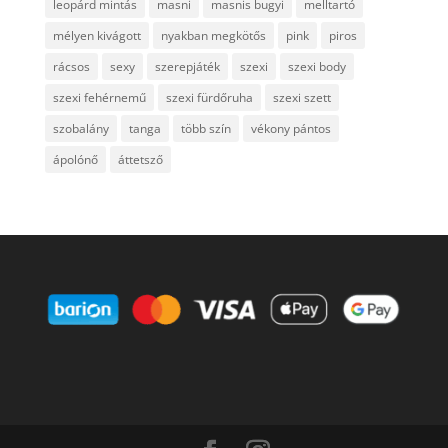
leopárd mintás
masni
masnis bugyi
melltartó
mélyen kivágott
nyakban megkötős
pink
piros
rácsos
sexy
szerepjáték
szexi
szexi body
szexi fehérnemű
szexi fürdőruha
szexi szett
szobalány
tanga
több szín
vékony pántos
ápolónő
áttetsző