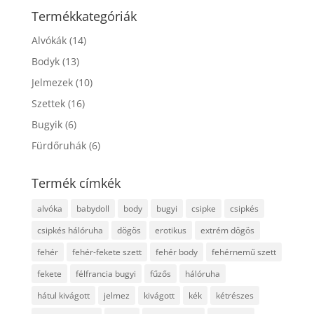
következőre:
Termékkategóriák
Alvókák
(14)
Bodyk
(13)
Jelmezek
(10)
Szettek
(16)
Bugyik
(6)
Fürdőruhák
(6)
Termék címkék
alvóka
babydoll
body
bugyi
csipke
csipkés
csipkés hálóruha
dögös
erotikus
extrém dögös
fehér
fehér-fekete szett
fehér body
fehérnemű szett
fekete
félfrancia bugyi
fűzős
hálóruha
hátul kivágott
jelmez
kivágott
kék
kétrészes