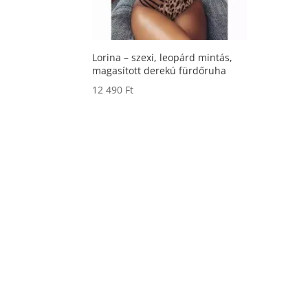
Lorina – szexi, leopárd mintás,
magasított derekú fürdőruha
12 490
Ft