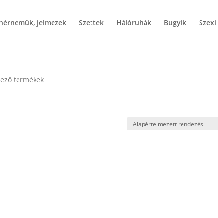
ehérneműk, jelmezek
Szettek
Hálóruhák
Bugyik
Szexi
kező termékek