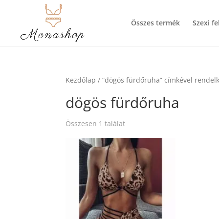
Összes termék
Szexi f
Kezdőlap
/ “dögös fürdőruha” címkével rendel
dögös fürdőruha
Összesen 1 találat