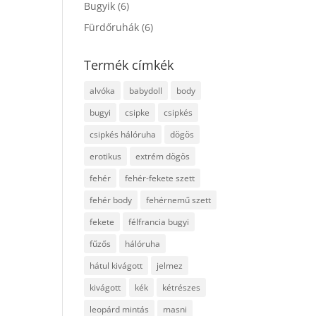
Bugyik
(6)
Fürdőruhák
(6)
Termék címkék
alvóka
babydoll
body
bugyi
csipke
csipkés
csipkés hálóruha
dögös
erotikus
extrém dögös
fehér
fehér-fekete szett
fehér body
fehérnemű szett
fekete
félfrancia bugyi
fűzős
hálóruha
hátul kivágott
jelmez
kivágott
kék
kétrészes
leopárd mintás
masni