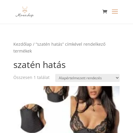
Kezdőlap
/ “szatén hatás” címkével rendelkező
termékek
szatén hatás
Összesen 1 találat